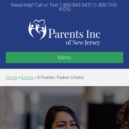
Need help? Call or Text 1-800-843-5437 (1-800-THE-
KIDS)
Menu
Home
»
Events
»
El Pueblo: Padres Unidos