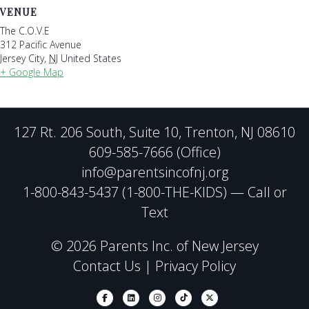
VENUE
The C.O.V.E
312 Pacific Avenue
Jersey City
,
NJ
United States
+ Google Map
127 Rt. 206 South, Suite 10, Trenton, NJ 08610
609-585-7666 (Office)
info@parentsincofnj.org
1-800-843-5437 (1-800-THE-KIDS) — Call or
Text
© 2026 Parents Inc. of New Jersey
Contact Us
|
Privacy Policy
Facebook
Linkedin
Instagram
Tiktok
X-twitter