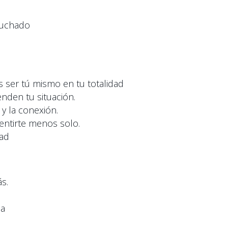
scuchado
s ser tú mismo en tu totalidad
nden tu situación.
y la conexión.
entirte menos solo.
dad
ás.
za