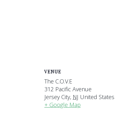
VENUE
The C.O.V.E
312 Pacific Avenue
Jersey City
,
NJ
United States
+ Google Map