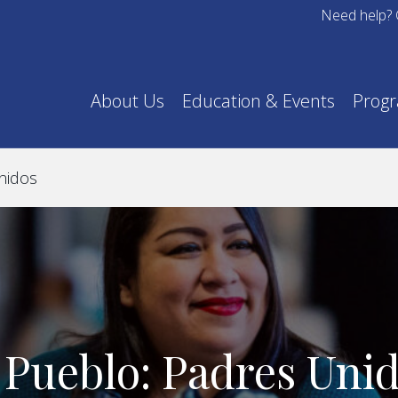
Need help? 
About Us
Education & Events
Prog
nidos
 Pueblo: Padres Uni