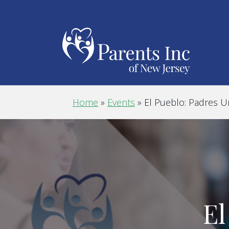
Home
»
Events
»
El Pueblo: Padres U
El