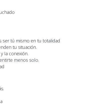
scuchado
s ser tú mismo en tu totalidad
nden tu situación.
y la conexión.
entirte menos solo.
dad
ás.
za