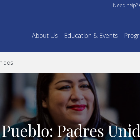
Need help? 
About Us
Education & Events
Prog
nidos
 Pueblo: Padres Uni