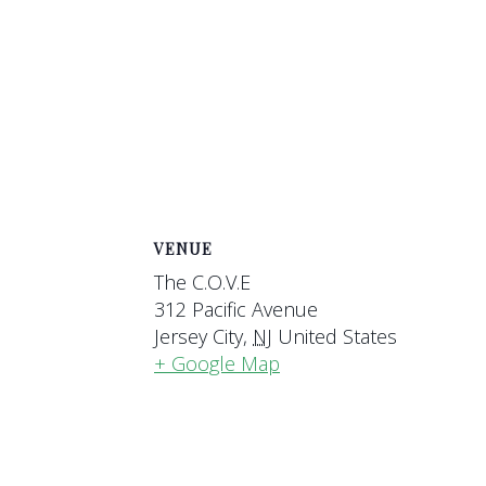
VENUE
The C.O.V.E
312 Pacific Avenue
Jersey City
,
NJ
United States
+ Google Map