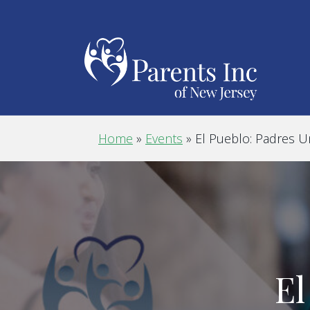
Home
»
Events
»
El Pueblo: Padres U
El