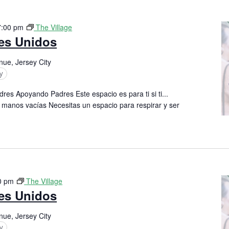
7:00 pm
The Village
res Unidos
nue, Jersey City
y
res Apoyando Padres Este espacio es para ti si ti...
 manos vacías Necesitas un espacio para respirar y ser
0 pm
The Village
res Unidos
nue, Jersey City
y