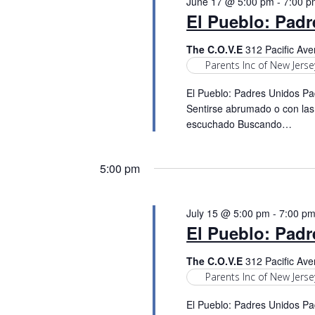
June 17 @ 5:00 pm
-
7:00 p
c
o
S
El Pueblo: Pad
t
r
d
e
d
The C.O.V.E
312 Pacific Ave
a
Parents Inc of New Jerse
.
a
t
S
El Pueblo: Padres Unidos Pad
e
e
r
Sentirse abrumado o con las
.
a
escuchado Buscando…
c
r
c
h
5:00 pm
h
a
f
o
July 15 @ 5:00 pm
-
7:00 p
n
El Pueblo: Pad
r
E
d
The C.O.V.E
312 Pacific Ave
v
Parents Inc of New Jerse
V
e
n
El Pueblo: Padres Unidos Pad