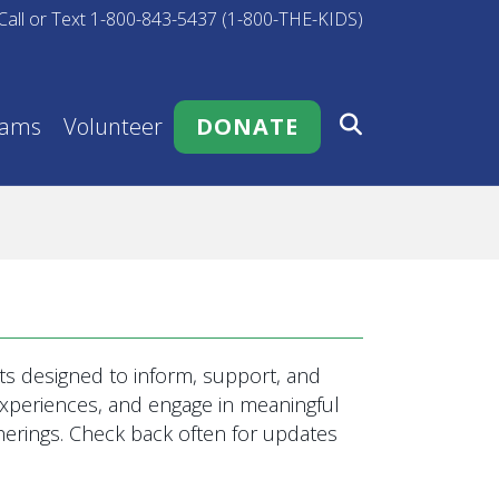
Call or Text 1-800-843-5437 (1-800-THE-KIDS)
rams
Volunteer
DONATE
s designed to inform, support, and
 experiences, and engage in meaningful
rings. Check back often for updates