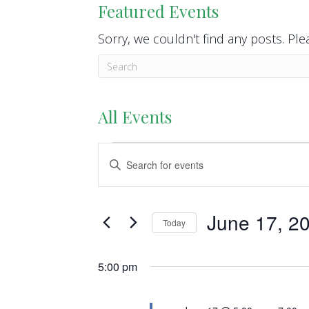
Featured Events
Sorry, we couldn't find any posts. Plea
All Events
Events
E
E
n
v
for
t
e
e
June 17, 2
June
Today
r
n
S
K
17,
e
5:00 pm
t
e
l
y
2026
s
e
w