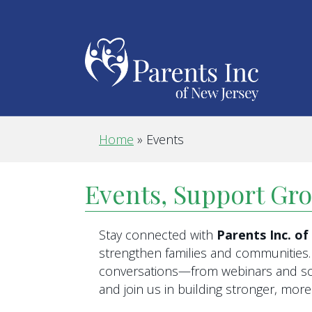
Home
»
Events
Events, Support Gr
Stay connected with
Parents Inc. o
strengthen families and communities. 
conversations—from webinars and scr
and join us in building stronger, mo