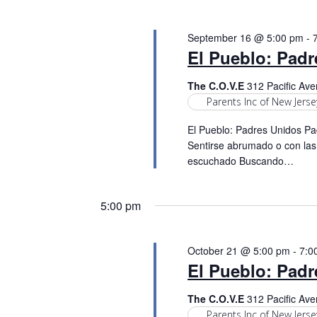
i
o
September 16 @ 5:00 pm
-
El Pueblo: Pad
n
The C.O.V.E
312 Pacific Ave
Parents Inc of New Jerse
El Pueblo: Padres Unidos Pad
Sentirse abrumado o con las
escuchado Buscando…
5:00 pm
October 21 @ 5:00 pm
-
7:0
El Pueblo: Pad
The C.O.V.E
312 Pacific Ave
Parents Inc of New Jerse