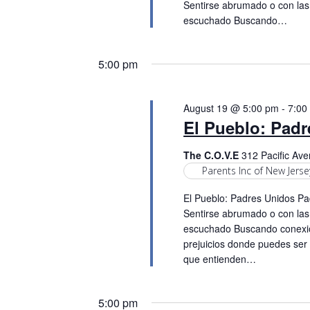
i
Sentirse abrumado o con las
t
escuchado Buscando…
e
s
b
w
y
5:00 pm
K
s
e
August 19 @ 5:00 pm
-
7:00
N
y
El Pueblo: Pad
w
a
o
The C.O.V.E
312 Pacific Ave
r
v
Parents Inc of New Jerse
d
El Pueblo: Padres Unidos Pad
i
.
Sentirse abrumado o con las
g
escuchado Buscando conexió
prejuicios donde puedes ser
a
que entienden…
t
5:00 pm